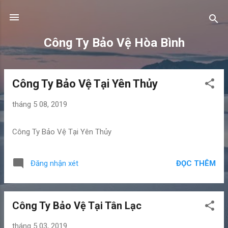
Chuyển đến nội dung chính
Công Ty Bảo Vệ Hòa Bình
Công Ty Bảo Vệ Tại Yên Thủy
B
à
tháng 5 08, 2019
i
đ
Công Ty Bảo Vệ Tại Yên Thủy
ă
n
g
ĐỌC THÊM
Đăng nhận xét
Công Ty Bảo Vệ Tại Tân Lạc
tháng 5 03, 2019