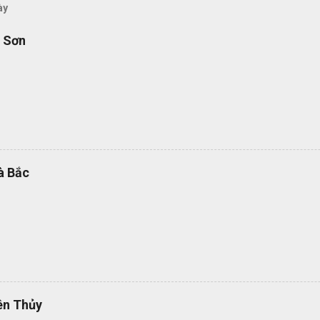
ày
ì Sơn
à Bắc
ên Thủy